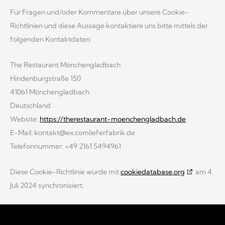
Für Fragen und/oder Kommentare über unsere Cookie-
Richtlinien und diese Aussage kontaktiere uns bitte mittels der
folgenden Kontaktdaten:
The Restaurant Mönchengladbach
Hindenburgstraße 150
41061 Mönchengladbach
Deutschland
Website:
https://therestaurant-moenchengladbach.de
E-Mail:
kontakt@
ex.com
lieferfabrik.de
Telefonnummer: +49 2161 5494961
Diese Cookie-Richtlinie wurde mit
cookiedatabase.org
am 4.
Juli 2024 synchronisiert.